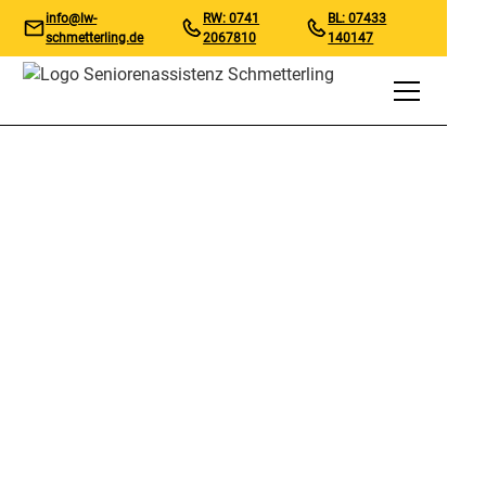
info@lw-
RW: 0741
BL: 07433
schmetterling.de
2067810
140147
Unsere Stellenangebote
Finden Sie noch heute
Ihren Traumjob!
Ganz einfach online in 5-Minuten bewerben